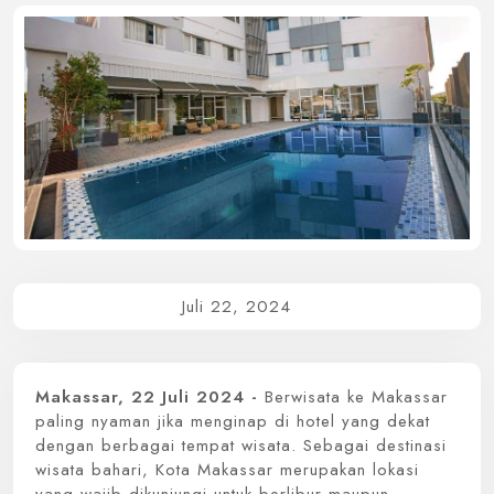
Intiwhiz International
Whiz Prime Hotel Hasanuddin Makassar
Whiz Luxe Hotel
Whiz Prime Hotel Sudirman Makassar
Grand Whiz Hotel
Whiz Prime Hotel Megamas Manado
Whiz Prime Hotel
Whiz Hotel
Whiz Capsule Hotel
Swift Inn Aeropolis
Juli 22, 2024
Makassar, 22 Juli 2024 -
Berwisata ke Makassar
paling nyaman jika menginap di hotel yang dekat
dengan berbagai tempat wisata. Sebagai destinasi
wisata bahari, Kota Makassar merupakan lokasi